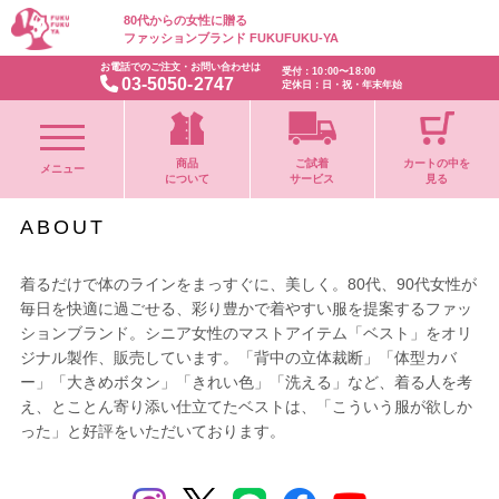
80代からの女性に贈る
ファッションブランド FUKUFUKU-YA
お電話でのご注文・お問い合わせは
受付：10:00〜18:00
03-5050-2747
定休日：日・祝・年末年始
商品
ご試着
カートの中を
メニュー
について
サービス
見る
ABOUT
着るだけで体のラインをまっすぐに、美しく。80代、90代女性が
毎日を快適に過ごせる、彩り豊かで着やすい服を提案するファッ
ションブランド。シニア女性のマストアイテム「ベスト」をオリ
ジナル製作、販売しています。「背中の立体裁断」「体型カバ
ー」「大きめボタン」「きれい色」「洗える」など、着る人を考
え、とことん寄り添い仕立てたベストは、「こういう服が欲しか
った」と好評をいただいております。