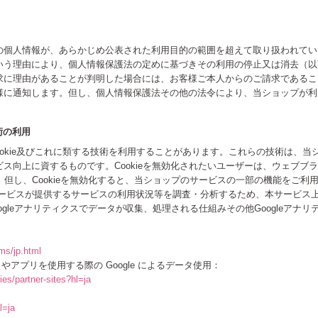
の個人情報が、あらかじめ公表された利用目的の範囲を超えて取り扱われてい
いう理由により、個人情報保護法の定めに基づきその利用の停止又は消去（以
求に理由があることが判明した場合には、お客様ご本人からのご請求であるこ
様に通知します。但し、個人情報保護法その他の法令により、当ショップが利
技術の利用
ookie及びこれに類する技術を利用することがあります。これらの技術は、
ス向上に資するものです。Cookieを無効化されたいユーザーは、ウェブブ
す。但し、Cookieを無効化すると、当ショップのサービスの一部の機能をご
スが提供するサービスの利用状況等を調査・分析するため、本サービス上に Goog
gleアナリティクスでデータが収集、処理される仕組みその他Googleアナ
ms/jp.html
トやアプリを使用する際の Google によるデータ使用：
ies/partner-sites?hl=ja
l=ja