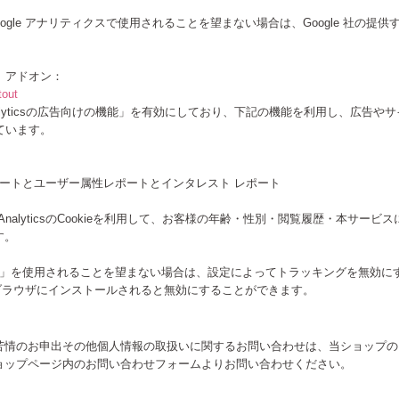
gle アナリティクスで使用されることを望まない場合は、Google 社の提供する
ト アドオン：
tout
alyticsの広告向けの機能」を有効にしており、下記の機能を利用し、広告やサイト改善の
しています。
ー属性レポートとユーザー属性レポートとインタレスト レポート
 AnalyticsのCookieを利用して、お客様の年齢・性別・閲覧履歴・本サ
す。
告向けの機能」を使用されることを望まない場合は、設定によってトラッキングを無効にす
ドオンをブラウザにインストールされると無効にすることができます。
苦情のお申出その他個人情報の取扱いに関するお問い合わせは、当ショップの
ョップページ内のお問い合わせフォームよりお問い合わせください。