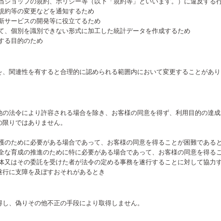
る当ショップの規約、ポリシー等（以下「規約等」といいます。）に違反する
る規約等の変更などを通知するため
、新サービスの開発等に役立てるため
して、個別を識別できない形式に加工した統計データを作成するため
する目的のため
を、関連性を有すると合理的に認められる範囲内において変更することがあり
他の法令により許容される場合を除き、お客様の同意を得ず、利用目的の達成
の限りではありません。
保護のために必要がある場合であって、お客様の同意を得ることが困難である
健全な育成の推進のために特に必要がある場合であって、お客様の同意を得る
団体又はその委託を受けた者が法令の定める事務を遂行することに対して協力
遂行に支障を及ぼすおそれがあるとき
得し、偽りその他不正の手段により取得しません。