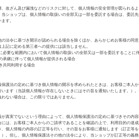
壊、改ざん及び漏洩などのリスクに対して、個人情報の安全管理が図られるよ
、当ショップは、個人情報の取扱いの全部又は一部を委託する場合は、委託先
います。
他の法令に基づき開示が認められる場合を除くほか、あらかじめお客様の同意
は上記に定める第三者への提供には該当しません。
成に必要な範囲内において個人情報の取扱いの全部又は一部を委託することに
業の承継に伴って個人情報が提供される場合
き共同利用する場合
報保護法の定めに基づき個人情報の開示を求められたときは、お客様ご本人か
行います（当該個人情報が存在しないときにはその旨を通知いたします。）。
負わない場合は、この限りではありません。
報が真実でないという理由によって、個人情報保護法の定めに基づきその内容
合には、お客様ご本人からのご請求であることを確認の上で、利用目的の達成
き、個人情報の内容の訂正等を行い、その旨をお客様に通知します（訂正等を
。）。但し、個人情報保護法その他の法令により、当ショップが訂正等の義務