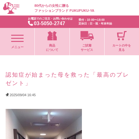
80代からの女性に贈る
ファッションブランド FUKUFUKU-YA
お電話でのご注文・お問い合わせは
受付：10:00〜18:00
03-5050-2747
定休日：日・祝・年末年始
商品
ご試着
カートの中を
メニュー
について
サービス
見る
認知症が始まった母を救った「最高のプレ
ゼント」
2025/09/04 16:45