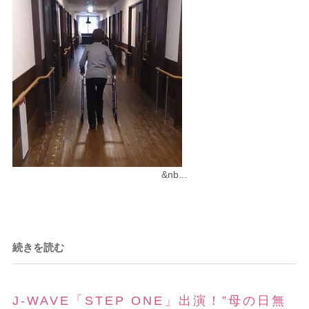
&nb...
続きを読む
J-WAVE「STEP ONE」出演！”母の日無