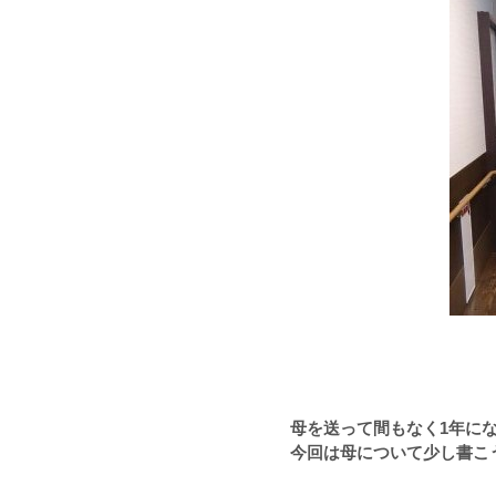
母を送って間もなく
1
年に
今回は母について少し書こ