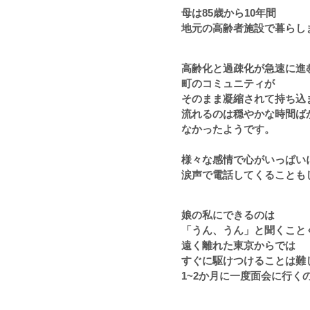
母は
85
歳から
10
年間
地元の高齢者施設で暮らし
高齢化と過疎化が急速に進
町のコミュニティが
そのまま凝縮されて
持ち込
流れるのは穏やかな時間ば
なかったようです。
様々な感情で心がいっぱい
涙声で電話してくることも
娘の私に
できるのは
「うん、うん」と聞くこと
遠く離れた東京からでは
すぐに駆けつけることは難
1~2
か月に一度面会に行く