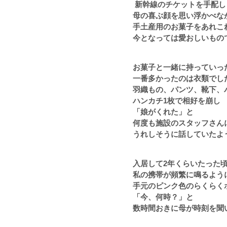
新幹線のチケットを手配し
母の喜ぶ顔を思い浮かべな
手土産用のお菓子をあれこ
今となっては愛おしいもの
お菓子と一緒に持っていっ
一番多かったのは衣類でし
羽織もの、パンツ、靴下、
ハンカチ1枚で相好を崩し
「娘がくれた」と
何度も施設のスタッフさん
うれしそうに話していたよ
入居して
2
年くらいたった
私の携帯が頻繁に鳴るよう
手元のピンク色のらくらく
「今、何時？」と
数時間おきに母が時刻を聞